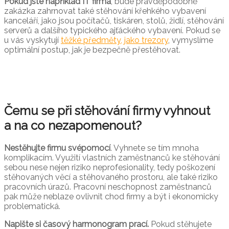
Pokud jste například IT firma
, bude pravděpodobně
zakázka zahrnovat také stěhování křehkého vybavení
kanceláří, jako jsou počítačů, tiskáren, stolů, židlí, stěhování
serverů a dalšího typického ajťáckého vybavení. Pokud se
u vás vyskytují
těžké předměty, jako trezory
, vymyslíme
optimální postup, jak je bezpečně přestěhovat.
Čemu se při stěhování firmy vyhnout
a na co nezapomenout?
Nestěhujte firmu svépomocí
. Vyhnete se tím mnoha
komplikacím. Využití vlastních zaměstnanců ke stěhování
sebou nese nejen riziko neprofesionality, tedy poškození
stěhovaných věcí a stěhovaného prostoru, ale také riziko
pracovních úrazů. Pracovní neschopnost zaměstnanců
pak může neblaze ovlivnit chod firmy a být i ekonomicky
problematická.
Napište si časový harmonogram prací.
Pokud stěhujete