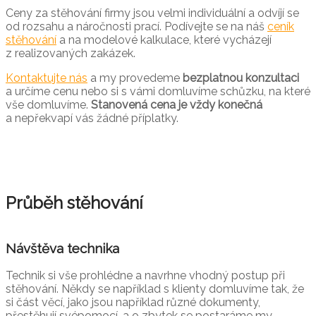
Ceny za stěhování firmy jsou velmi individuální a odvíjí se
od rozsahu a náročnosti prací. Podívejte se na náš
ceník
stěhování
a na modelové kalkulace, které vycházejí
z realizovaných zakázek.
Kontaktujte nás
a my provedeme
bezplatnou konzultaci
a určíme cenu nebo si s vámi domluvíme schůzku, na které
vše domluvíme.
Stanovená cena je vždy konečná
a nepřekvapí vás žádné příplatky.
Průběh stěhování
Návštěva technika
Technik si vše prohlédne a navrhne vhodný postup při
stěhování. Někdy se například s klienty domluvíme tak, že
si část věcí, jako jsou například různé dokumenty,
přestěhují svépomocí, a o zbytek se postaráme my.