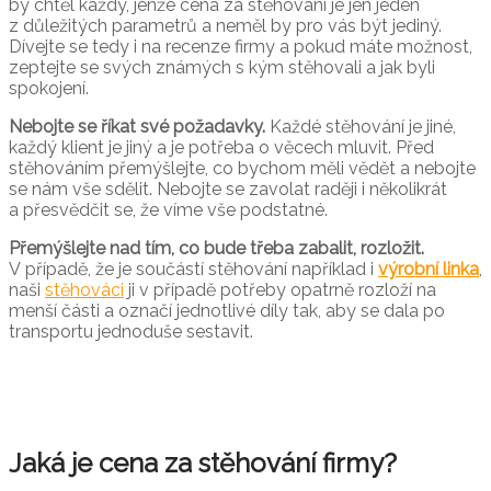
by chtěl každý, jenže cena za stěhování je jen jeden
z důležitých parametrů a neměl by pro vás být jediný.
Dívejte se tedy i na recenze firmy a pokud máte možnost,
zeptejte se svých známých s kým stěhovali a jak byli
spokojení.
Nebojte se říkat své požadavky.
Každé stěhování je jiné,
každý klient je jiný a je potřeba o věcech mluvit. Před
stěhováním přemýšlejte, co bychom měli vědět a nebojte
se nám vše sdělit. Nebojte se zavolat raději i několikrát
a přesvědčit se, že víme vše podstatné.
Přemýšlejte nad tím, co bude třeba zabalit, rozložit.
V případě, že je součástí stěhování například i
výrobní linka
,
naši
stěhováci
ji v případě potřeby opatrně rozloží na
menší části a označí jednotlivé díly tak, aby se dala po
transportu jednoduše sestavit.
Jaká je cena za stěhování firmy?