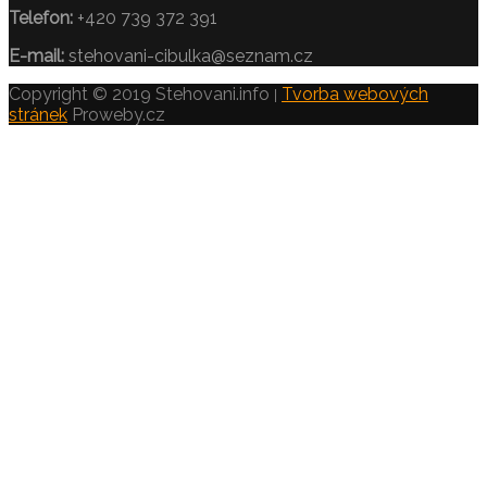
Telefon:
+420 739 372 391
E-mail:
stehovani-cibulka@seznam.cz
Copyright © 2019 Stehovani.info
Tvorba webových
|
stránek
Proweby.cz