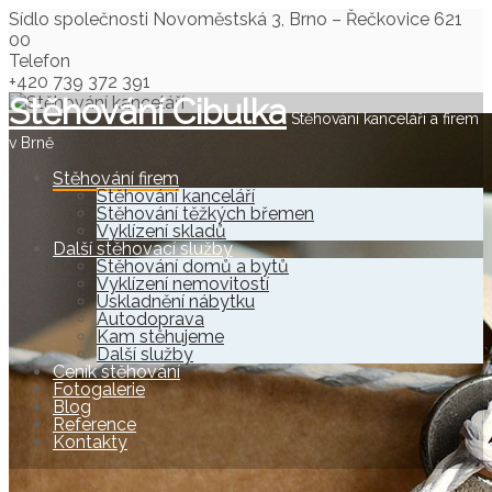
Sídlo společnosti
Novoměstská 3, Brno – Řečkovice 621
00
Telefon
+420 739 372 391
Stěhování Cibulka
Stěhování kanceláří a firem
v Brně
Stěhování firem
Stěhování kanceláří
Stěhování těžkých břemen
Vyklízení skladů
Další stěhovací služby
Stěhování domů a bytů
Vyklízení nemovitostí
Uskladnění nábytku
Autodoprava
Kam stěhujeme
Další služby
Ceník stěhování
Fotogalerie
Blog
Reference
Kontakty