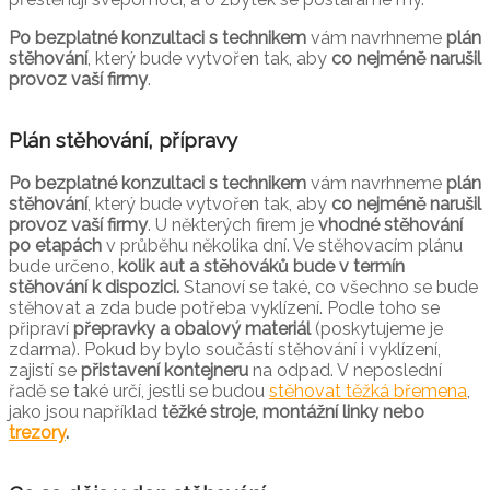
Po bezplatné konzultaci s technikem
vám navrhneme
plán
stěhování
, který bude vytvořen tak, aby
co nejméně narušil
provoz vaší firmy
.
Plán stěhování, přípravy
Po bezplatné konzultaci s technikem
vám navrhneme
plán
stěhování
, který bude vytvořen tak, aby
co nejméně narušil
provoz vaší firmy
. U některých firem je
vhodné stěhování
po etapách
v průběhu několika dní. Ve stěhovacím plánu
bude určeno,
kolik aut a stěhováků bude v termín
stěhování k dispozici.
Stanoví se také, co všechno se bude
stěhovat a zda bude potřeba vyklízení. Podle toho se
připraví
přepravky a obalový materiál
(poskytujeme je
zdarma). Pokud by bylo součástí stěhování i vyklízení,
zajistí se
přistavení kontejneru
na odpad. V neposlední
řadě se také určí, jestli se budou
stěhovat těžká břemena
,
jako jsou například
těžké stroje, montážní linky nebo
trezory
.