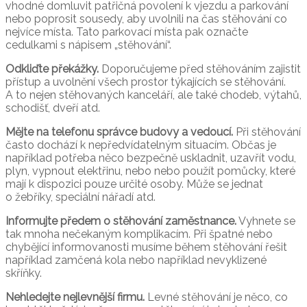
vhodné domluvit patřičná povolení k vjezdu a parkování
nebo poprosit sousedy, aby uvolnili na čas stěhování co
nejvíce místa. Tato parkovací místa pak označte
cedulkami s nápisem „stěhování“.
Odkliďte překážky.
Doporučujeme před stěhováním zajistit
přístup a uvolnění všech prostor týkajících se stěhování.
A to nejen stěhovaných kanceláří, ale také chodeb, výtahů,
schodišť, dveří atd.
Mějte na telefonu správce budovy a vedoucí.
Při stěhování
často dochází k nepředvídatelným situacím. Občas je
například potřeba něco bezpečně uskladnit, uzavřít vodu,
plyn, vypnout elektřinu, nebo nebo použít pomůcky, které
mají k dispozici pouze určité osoby. Může se jednat
o žebříky, speciální nářadí atd.
Informujte předem o stěhování zaměstnance.
Vyhnete se
tak mnoha nečekaným komplikacím. Při špatné nebo
chybějící informovanosti musíme během stěhování řešit
například zamčená kola nebo například nevyklizené
skříňky.
Nehledejte nejlevnější firmu.
Levné stěhování je něco, co