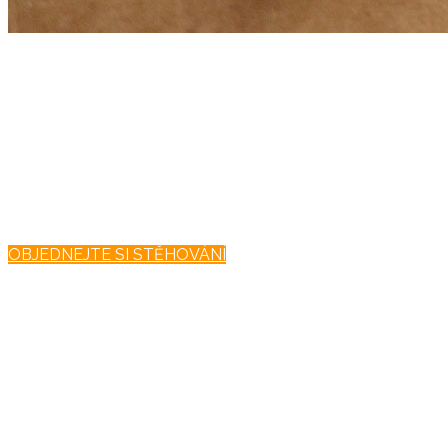
Stěhování
kanceláří
NENECHÁVEJTE STĚHOVÁNÍ NA
ZAMĚSTNANCÍCH
OBJEDNEJTE SI STĚHOVÁNÍ
Stěhování
výrobních