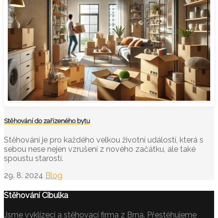
Stěhování do zařízeného bytu
Stěhování je pro každého velkou životní událostí, která s
sebou nese nejen vzrušení z nového začátku, ale také
spoustu starostí.
29. 8. 2024
Blog
Stěhování Cibulka
Jsme vyklízecí a
stěhovací firma z Brna
. Přestěhujeme