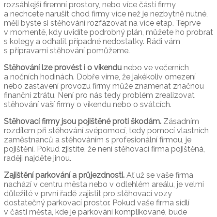
rozsáhlejší firemní prostory, nebo více částí firmy
a nechcete narušit chod firmy více než je nezbytně nutné,
měli byste si stěhování rozfázovat na více etap. Teprve
v momentě, kdy uvidíte podrobný plán, můžete ho probrat
s kolegy a odhalit případné nedostatky. Rádi vám
s přípravami stěhování pomůžeme.
Stěhování lze provést i o víkendu
nebo ve večerních
a nočních hodinách. Dobře víme, že jakékoliv omezení
nebo zastavení provozu firmy může znamenat značnou
finanční ztrátu. Není pro nás tedy problém zrealizovat
stěhování vaší firmy o víkendu nebo o svátcích.
Stěhovací firmy jsou pojištěné proti škodám.
Zásadním
rozdílem při stěhování svépomocí, tedy pomocí vlastních
zaměstnanců a stěhováním s profesionální firmou, je
pojištění. Pokud zjistíte, že není stěhovací firma pojištěná,
raději najděte jinou.
Zajištění parkování a průjezdnosti.
Ať už se vaše firma
nachází v centru města nebo v odlehlém areálu, je velmi
důležité v první řadě zajistit pro stěhovací vozy
dostatečný parkovací prostor. Pokud vaše firma sídlí
v části města, kde je parkování komplikované, bude