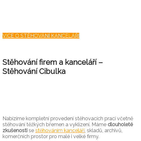
prostor
NENECHÁVEJTE STĚHOVÁNÍ NA
ZAMĚSTNANCÍCH
VÍCE O STĚHOVÁNÍ KANCELÁŘÍ
Stěhování firem a kanceláří –
Stěhování Cibulka
Nabízíme kompletní provedení stěhovacích prací včetně
stěhování těžkých břemen a vyklízení. Máme
dlouholeté
zkušenosti
se
stěhováním kanceláří
, skladů, archivů,
komerčních prostor pro malé i velké firmy.