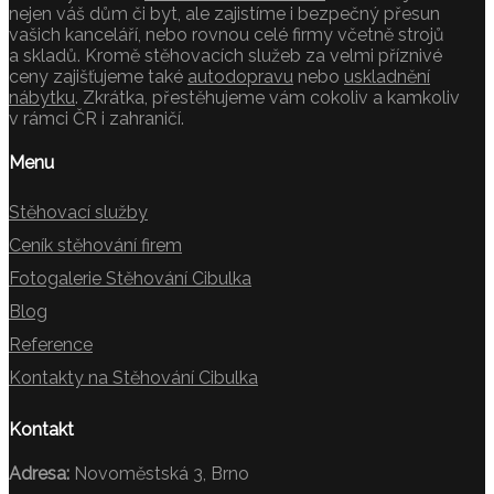
nejen váš dům či byt, ale zajistíme i bezpečný přesun
vašich kanceláří, nebo rovnou celé firmy včetně strojů
a skladů. Kromě stěhovacích služeb za velmi příznivé
ceny zajišťujeme také
autodopravu
nebo
uskladnění
nábytku
. Zkrátka, přestěhujeme vám cokoliv a kamkoliv
v rámci ČR i zahraničí.
Menu
Stěhovací služby
Ceník stěhování firem
Fotogalerie Stěhování Cibulka
Blog
Reference
Kontakty na Stěhování Cibulka
Kontakt
Adresa:
Novoměstská 3, Brno