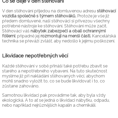
Co se děje v den stěhování
V den stěhování přijedou na domluvenou adresu
stěhovací
vozidla společně s týmem stěhováků.
Protože je vše již
předem domluvené, naši stěhováci si přivezou všechny
potřebné nástroje ke stěhování. Stěhování může začít.
Stěhováci váš
nábytek zabezpečí a obalí ochrannými
fóliemi
, případně jej
rozmontují na menší části.
Kancelářská
technika se převáží zvlášť, aby nedošlo k jejímu poškození.
Likvidace nepotřebných věcí
Každé stěhování v sobě přináší také potřebu zbavit se
starého a nepotřebného vybavení. Na tuto skutečnost
myslíme již při nakládání stěhovaných věcí, abychom
mohli snadno vyložit to, co se bude likvidovat i to, co
zůstane zahováno.
Samotnou likvidaci pak provádíme tak, aby byla vždy
ekologická. A to ať se jedná o likvidaci nábytku, odpadu,
nebo například nejrůznějších kapalin a chemikálií.