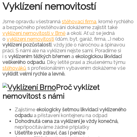
Vyklízení nemovitostí
Jsme opravdu všestranná
stěhovací firma
, kromě rychlého
a bezpečného přestěhování dokážeme zajistit také
vyklízení nemovitostí v Brně
a okolí. Ať už se jedná
o
vyklízení nemovitosti
(dům, byt, garáž, firma, …) nebo
vyklízení pozůstalosti
, vždy jde o náročnou a špinavou
práci. S námi ale na vyklízení nejste sami. Poradíme si
i s
vyklízením těžkých břemen
a
ekologickou likvidací
veškerého odpadu
. Díky letité praxi a zkušenému týmu
stěhováků
s profesionálním vybavením dokážeme vše
vyklidit velmi rychle a levně.
Proč vyklízet
nemovitost s námi
Zajistíme
ekologicky šetrnou likvidaci vyklizeného
odpadu
a přistavení kontejneru na odpad
Dohodnutá cena za vyklízení je vždy konečná,
nepřipočítáváme žádné příplatky
Ušetříte své zdraví, čas i peníze