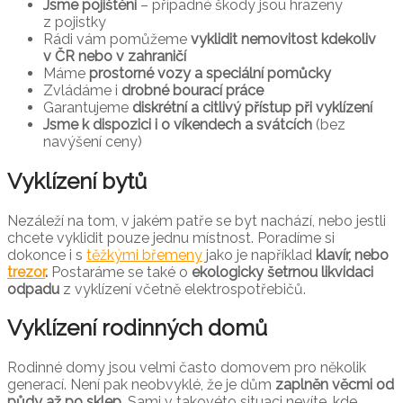
Jsme pojištěni
– případné škody jsou hrazeny
z pojistky
Rádi vám pomůžeme
vyklidit nemovitost kdekoliv
v ČR nebo v zahraničí
Máme
prostorné vozy a speciální pomůcky
Zvládáme i
drobné bourací práce
Garantujeme
diskrétní a citlivý přístup při vyklízení
Jsme k dispozici i o víkendech a svátcích
(bez
navýšení ceny)
Vyklízení bytů
Nezáleží na tom, v jakém patře se byt nachází, nebo jestli
chcete vyklidit pouze jednu místnost. Poradíme si
dokonce i s
těžkými břemeny
jako je například
klavír, nebo
trezor
.
Postaráme se také o
ekologicky šetrnou likvidaci
odpadu
z vyklízení včetně elektrospotřebičů.
Vyklízení rodinných domů
Rodinné domy jsou velmi často domovem pro několik
generací. Není pak neobvyklé, že je dům
zaplněn věcmi od
půdy až po sklep.
Sami v takovéto situaci nevíte, kde