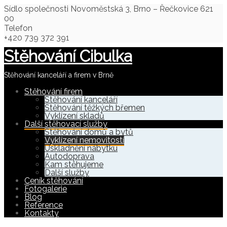
Sídlo společnosti
Novoměstská 3, Brno – Řečkovice 621
00
Telefon
+420 739 372 391
Stěhování Cibulka
Stěhování kanceláří a firem v Brně
Stěhování firem
Stěhování kanceláří
Stěhování těžkých břemen
Vyklízení skladů
Další stěhovací služby
Stěhování domů a bytů
Vyklízení nemovitostí
Uskladnění nábytku
Autodoprava
Kam stěhujeme
Další služby
Ceník stěhování
Fotogalerie
Blog
Reference
Kontakty