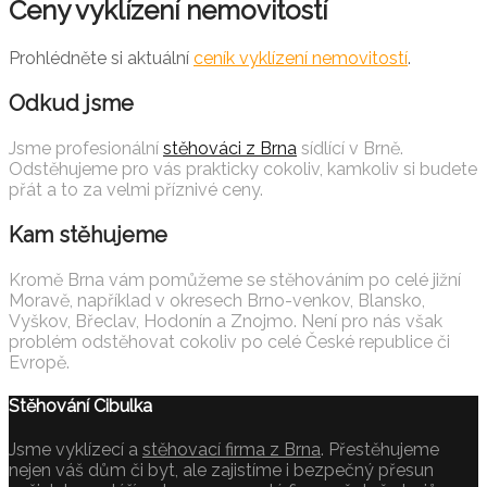
Ceny vyklízení nemovitostí
Prohlédněte si aktuální
ceník vyklízení nemovitostí
.
Odkud jsme
Jsme profesionální
stěhováci z Brna
sídlící v Brně.
Odstěhujeme pro vás prakticky cokoliv, kamkoliv si budete
přát a to za velmi příznivé ceny.
Kam stěhujeme
Kromě Brna vám pomůžeme se stěhováním po celé jižní
Moravě, například v okresech Brno-venkov, Blansko,
Vyškov, Břeclav, Hodonín a Znojmo. Není pro nás však
problém odstěhovat cokoliv po celé České republice či
Evropě.
Stěhování Cibulka
Jsme vyklízecí a
stěhovací firma z Brna
. Přestěhujeme
nejen váš dům či byt, ale zajistíme i bezpečný přesun