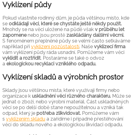
Vyklízení půdy
Pokud vlastníte rodinný dům, je půda většinou místo, kde
se
odkládají věci, které se chystáte ještě někdy použít.
Mnohdy se na věci uložené na půdě však
v průběhu let
zapomene
nebo jsou prostě
zaskládány dalšími věcmi.
S fenoménem přeplněné půdy se velmi často setkáváme
například při
vyklízení pozůstalostí
. Naše
vyklízecí firma
vám vyklízení půdy ráda usnadní. Pomůžeme vám věci
vyklidit a roztřídit
. Postaráme se také o odvoz
a
ekologickou recyklaci vzniklého odpadu.
Vyklízení skladů a výrobních prostor
Sklady jsou většinou místa, které využívají firmy nebo
organizace k
uskladnění věcí různého charakteru.
Může se
jednat o zboží, nebo výrobní materiál. Část uskladněných
věcí se po delší době stane nepoužitelnou a vzniká tak
odpad, který je
potřeba zlikvidovat.
Pomůžeme vám
s
vyklizením skladu
a zařídíme i případné přestěhování
věcí do skladu nového a ekologickou likvidaci odpadu.