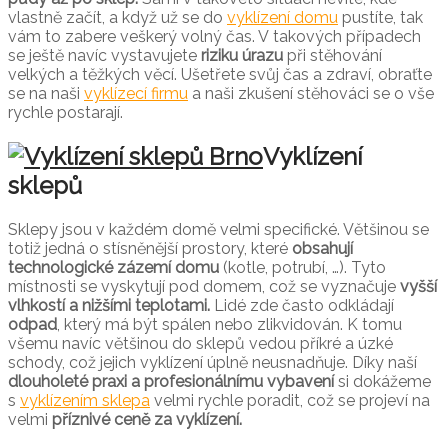
vlastně začít, a když už se do
vyklízení domu
pustíte, tak
vám to zabere veškerý volný čas. V takových případech
se ještě navíc vystavujete
riziku úrazu
při stěhování
velkých a těžkých věcí. Ušetřete svůj čas a zdraví, obraťte
se na naši
vyklízecí firmu
a naši zkušení stěhováci se o vše
rychle postarají.
Vyklízení
sklepů
Sklepy jsou v každém domě velmi specifické. Většinou se
totiž jedná o stísněnější prostory, které
obsahují
technologické zázemí domu
(kotle, potrubí, …). Tyto
místnosti se vyskytují pod domem, což se vyznačuje
vyšší
vlhkostí a nižšími teplotami.
Lidé zde často odkládají
odpad
, který má být spálen nebo zlikvidován. K tomu
všemu navíc většinou do sklepů vedou příkré a úzké
schody, což jejich vyklízení úplně neusnadňuje. Díky naší
dlouholeté praxi a profesionálnímu vybavení
si dokážeme
s
vyklízením sklepa
velmi rychle poradit, což se projeví na
velmi
příznivé ceně za vyklízení.