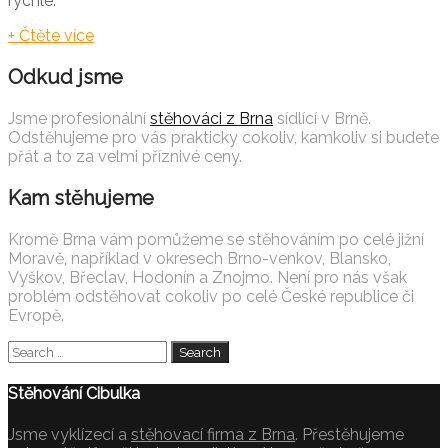
rychle.
+ Čtěte více
Odkud jsme
Jsme profesionální
stěhováci z Brna
sídlící v Brně.
Odstěhujeme pro vás prakticky cokoliv, kamkoliv si budete
přát a to za velmi příznivé ceny.
Kam stěhujeme
Kromě Brna vám pomůžeme se stěhováním po celé jižní
Moravě, například v okresech Brno-venkov, Blansko,
Vyškov, Břeclav, Hodonín a Znojmo. Není pro nás však
problém odstěhovat cokoliv po celé České republice či
Evropě.
Stěhování Cibulka
Jsme vyklízecí a
stěhovací firma z Brna
. Přestěhujeme