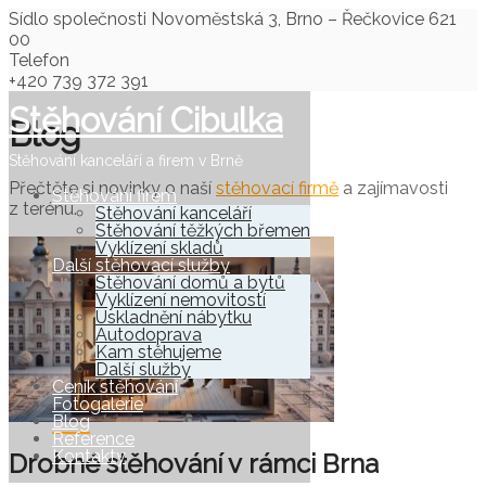
Sídlo společnosti
Novoměstská 3, Brno – Řečkovice 621
00
Telefon
+420 739 372 391
Stěhování Cibulka
Blog
Stěhování kanceláří a firem v Brně
Přečtěte si novinky o naší
stěhovací firmě
a zajímavosti
Stěhování firem
z terénu.
Stěhování kanceláří
Stěhování těžkých břemen
Vyklízení skladů
Další stěhovací služby
Stěhování domů a bytů
Vyklízení nemovitostí
Uskladnění nábytku
Autodoprava
Kam stěhujeme
Další služby
Ceník stěhování
Fotogalerie
Blog
Reference
Kontakty
Drobné stěhování v rámci Brna