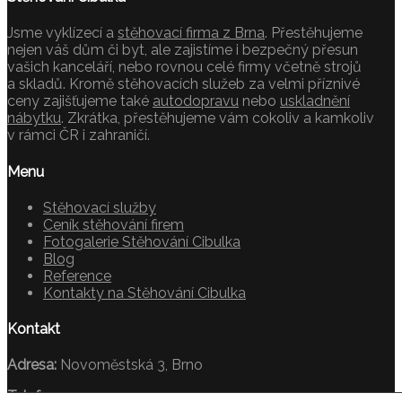
Jsme vyklízecí a
stěhovací firma z Brna
. Přestěhujeme
nejen váš dům či byt, ale zajistíme i bezpečný přesun
vašich kanceláří, nebo rovnou celé firmy včetně strojů
a skladů. Kromě stěhovacích služeb za velmi příznivé
ceny zajišťujeme také
autodopravu
nebo
uskladnění
nábytku
. Zkrátka, přestěhujeme vám cokoliv a kamkoliv
v rámci ČR i zahraničí.
Menu
Stěhovací služby
Ceník stěhování firem
Fotogalerie Stěhování Cibulka
Blog
Reference
Kontakty na Stěhování Cibulka
Kontakt
Adresa:
Novoměstská 3, Brno
Telefon:
+420 739 372 391