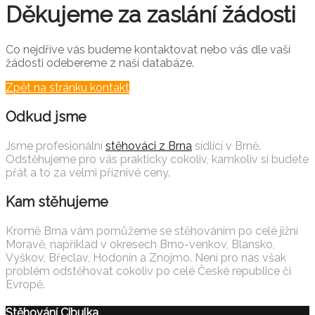
Děkujeme za zaslání žádosti
Co nejdříve vás budeme kontaktovat nebo vás dle vaší
žádosti odebereme z naší databáze.
Zpět na stránku kontakt
Odkud jsme
Jsme profesionální
stěhováci z Brna
sídlící v Brně.
Odstěhujeme pro vás prakticky cokoliv, kamkoliv si budete
přát a to za velmi příznivé ceny.
Kam stěhujeme
Kromě Brna vám pomůžeme se stěhováním po celé jižní
Moravě, například v okresech Brno-venkov, Blansko,
Vyškov, Břeclav, Hodonín a Znojmo. Není pro nás však
problém odstěhovat cokoliv po celé České republice či
Evropě.
Stěhování Cibulka