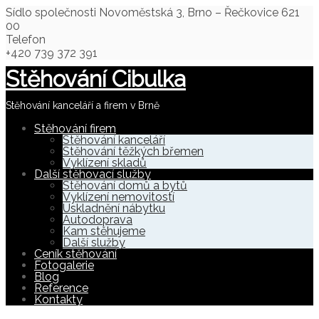
Sídlo společnosti
Novoměstská 3, Brno – Řečkovice 621
00
Telefon
+420 739 372 391
Stěhování Cibulka
Stěhování kanceláří a firem v Brně
Stěhování firem
Stěhování kanceláří
Stěhování těžkých břemen
Vyklízení skladů
Další stěhovací služby
Stěhování domů a bytů
Vyklízení nemovitostí
Uskladnění nábytku
Autodoprava
Kam stěhujeme
Další služby
Ceník stěhování
Fotogalerie
Blog
Reference
Kontakty