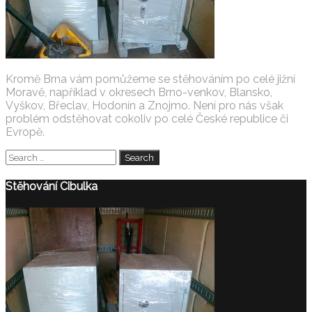
Kromě Brna vám pomůžeme se stěhováním po celé jižní
Moravě, například v okresech Brno-venkov, Blansko,
Vyškov, Břeclav, Hodonín a Znojmo. Není pro nás však
problém odstěhovat cokoliv po celé České republice či
Evropě.
Stěhování Cibulka