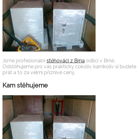
Jsme profesionální
stěhováci z Brna
sídlící v Brně.
Odstěhujeme pro vás prakticky cokoliv, kamkoliv si budete
přát a to za velmi příznivé ceny.
Kam stěhujeme