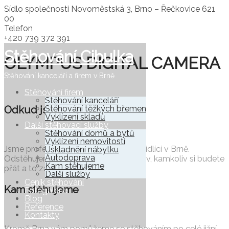
Sídlo společnosti
Novoměstská 3, Brno – Řečkovice 621
00
Telefon
+420 739 372 391
Stěhování Cibulka
OLYMPUS DIGITAL CAMERA
Stěhování kanceláří a firem v Brně
Stěhování firem
Stěhování kanceláří
Odkud jsme
Stěhování těžkých břemen
Vyklízení skladů
Další stěhovací služby
Stěhování domů a bytů
Vyklízení nemovitostí
Jsme profesionální
stěhováci z Brna
sídlící v Brně.
Uskladnění nábytku
Autodoprava
Odstěhujeme pro vás prakticky cokoliv, kamkoliv si budete
Kam stěhujeme
přát a to za velmi příznivé ceny.
Další služby
Ceník stěhování
Kam stěhujeme
Fotogalerie
Blog
Reference
Kontakty
Kromě Brna vám pomůžeme se stěhováním po celé jižní