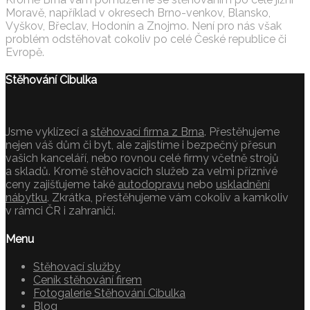
Moravě, například v okresech Brno-venkov, Blansko,
Vyškov, Břeclav, Hodonín a Znojmo. Není pro nás však
problém odstěhovat cokoliv po celé České republice či
Evropě.
Stěhování Cibulka
Jsme vyklízecí a
stěhovací firma z Brna
. Přestěhujeme
nejen váš dům či byt, ale zajistíme i bezpečný přesun
vašich kanceláří, nebo rovnou celé firmy včetně strojů
a skladů. Kromě stěhovacích služeb za velmi příznivé
ceny zajišťujeme také
autodopravu
nebo
uskladnění
nábytku
. Zkrátka, přestěhujeme vám cokoliv a kamkoliv
v rámci ČR i zahraničí.
Menu
Stěhovací služby
Ceník stěhování firem
Fotogalerie Stěhování Cibulka
Blog