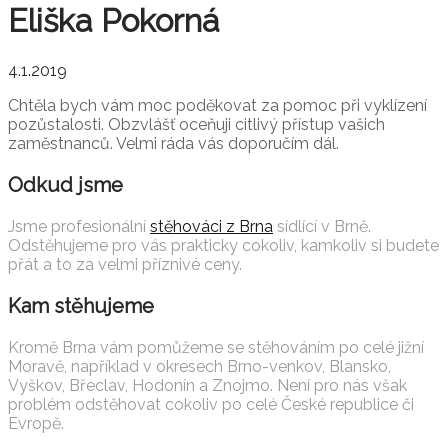
Eliška Pokorná
4.1.2019
Chtěla bych vám moc poděkovat za pomoc při vyklízení
pozůstalosti. Obzvlášť oceňuji citlivý přístup vašich
zaměstnanců. Velmi ráda vás doporučím dál.
Odkud jsme
Jsme profesionální
stěhováci z Brna
sídlící v Brně.
Odstěhujeme pro vás prakticky cokoliv, kamkoliv si budete
přát a to za velmi příznivé ceny.
Kam stěhujeme
Kromě Brna vám pomůžeme se stěhováním po celé jižní
Moravě, například v okresech Brno-venkov, Blansko,
Vyškov, Břeclav, Hodonín a Znojmo. Není pro nás však
problém odstěhovat cokoliv po celé České republice či
Evropě.