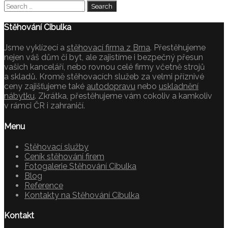
Stěhování Cibulka
Jsme vyklízecí a
stěhovací firma z Brna
. Přestěhujeme
nejen váš dům či byt, ale zajistíme i bezpečný přesun
vašich kanceláří, nebo rovnou celé firmy včetně strojů
a skladů. Kromě stěhovacích služeb za velmi příznivé
ceny zajišťujeme také
autodopravu
nebo
uskladnění
nábytku
. Zkrátka, přestěhujeme vám cokoliv a kamkoliv
v rámci ČR i zahraničí.
Menu
Stěhovací služby
Ceník stěhování firem
Fotogalerie Stěhování Cibulka
Blog
Reference
Kontakty na Stěhování Cibulka
Kontakt