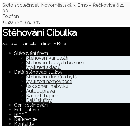
Sídlo společnosti
Novoměstská 3, Brno – Řečkovice 621
00
Telefon
+420 739 372 391
Stěhování Cibulka
Stěhování kanceláří a firem v Brně
Stěhování firem
Stěhování kanceláří
Stěhování těžkých břemen
Vyklízení skladů
Další stěhovací služby
Stěhování domů a bytů
Vyklízení nemovitostí
Uskladnění nábytku
Autodoprava
Kam stěhujeme
Další služby
Ceník stěhování
Fotogalerie
Blog
Reference
Kontakty